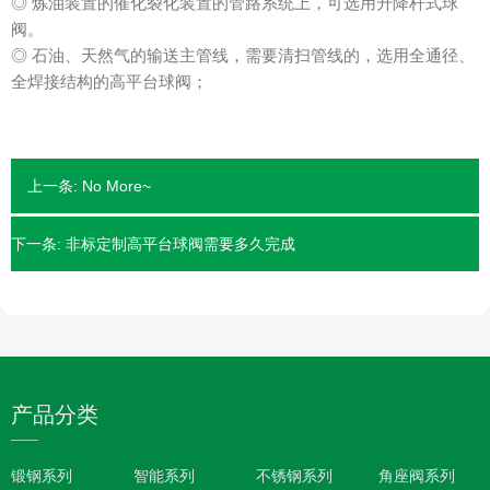
◎ 炼油装置的催化裂化装置的管路系统上，可选用升降杆式球
阀。
◎ 石油、天然气的输送主管线，需要清扫管线的，选用全通径、
全焊接结构的高平台球阀；
上一条:
No More~
下一条:
非标定制高平台球阀需要多久完成
产品分类
锻钢系列
智能系列
不锈钢系列
角座阀系列