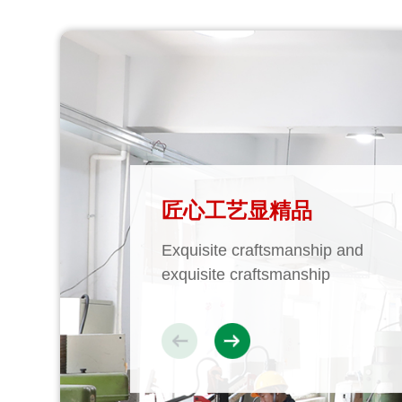
匠心工艺显精品
精良装备保品质
专业团队聚实力
Exquisite craftsmanship and
Excellent equipment ensures qual
Professional team gathers streng
exquisite craftsmanship