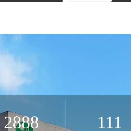
5188
200