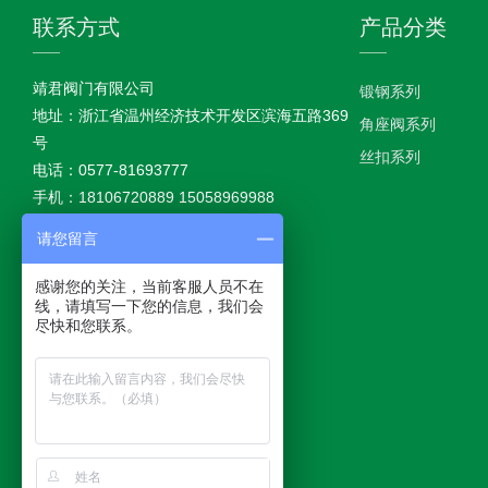
联系方式
产品分类
靖君阀门有限公司
锻钢系列
地址：浙江省温州经济技术开发区滨海五路369
角座阀系列
号
丝扣系列
电话：0577-81693777
手机：18106720889 15058969988
传真：0577-85821195
请您留言
公司官网：www.jjfaye.com
E-mail：
jingjunvalve@163.com
感谢您的关注，当前客服人员不在
线，请填写一下您的信息，我们会
尽快和您联系。