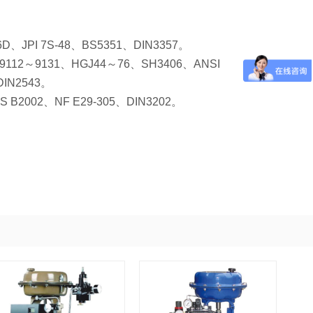
D、JPI 7S-48、BS5351、DIN3357。
112～9131、HGJ44～76、SH3406、ANSI
DIN2543。
S B2002、NF E29-305、DIN3202。