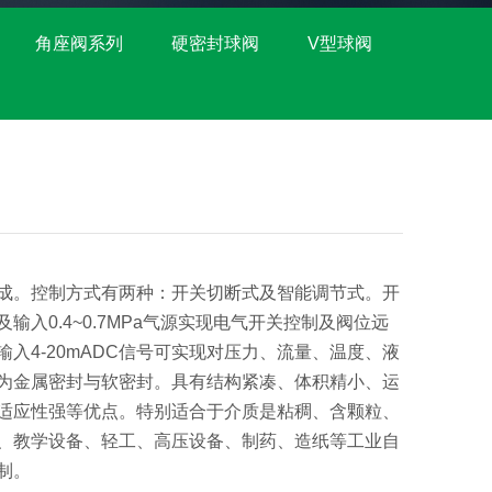
角座阀系列
硬密封球阀
V型球阀
成。控制方式有两种：开关切断式及智能调节式。开
入0.4~0.7MPa气源实现电气开关控制及阀位远
入4-20mADC信号可实现对压力、流量、温度、液
为金属密封与软密封。具有结构紧凑、体积精小、运
适应性强等优点。特别适合于介质是粘稠、含颗粒、
、教学设备、轻工、高压设备、制药、造纸等工业自
制。