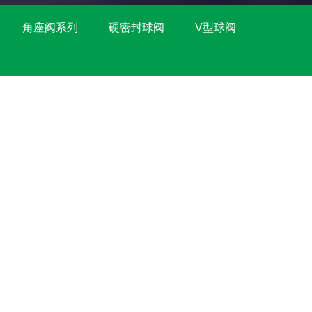
角座阀系列
硬密封球阀
V型球阀