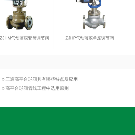
ZJHM气动薄膜套筒调节阀
ZJHP气动薄膜单座调节阀
三通高平台球阀具有哪些特点及应用
高平台球阀管线工程中选用原则