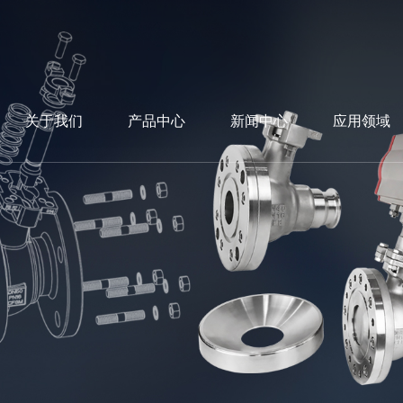
关于我们
产品中心
新闻中心
应用领域