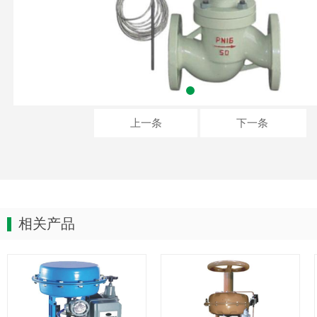
上一条
下一条
相关产品