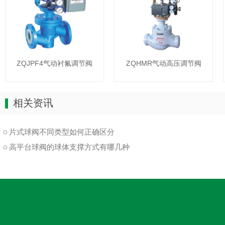
ZQJPF4气动衬氟调节阀
ZQHMR气动高压调节阀
相关资讯
片式球阀不同类型如何正确区分
高平台球阀的球体支撑方式有哪几种