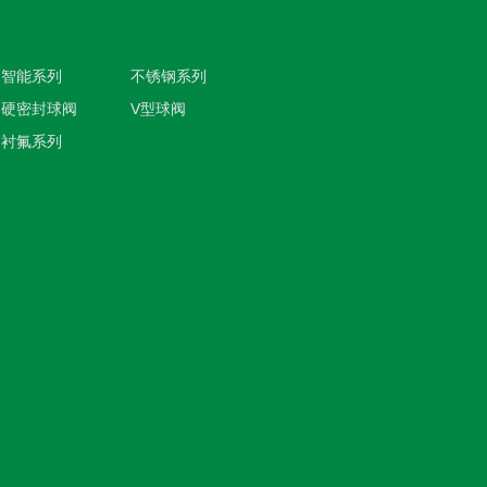
智能系列
不锈钢系列
硬密封球阀
V型球阀
衬氟系列