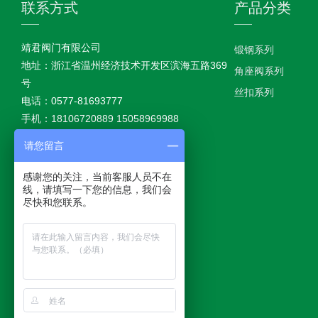
联系方式
产品分类
靖君阀门有限公司
锻钢系列
地址：浙江省温州经济技术开发区滨海五路369
角座阀系列
号
丝扣系列
电话：0577-81693777
手机：18106720889 15058969988
传真：0577-85821195
请您留言
公司官网：www.jjfaye.com
E-mail：
jingjunvalve@163.com
感谢您的关注，当前客服人员不在
线，请填写一下您的信息，我们会
尽快和您联系。